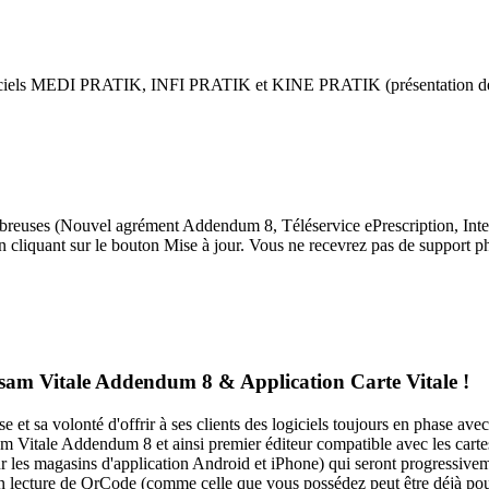
ogiciels MEDI PRATIK, INFI PRATIK et KINE PRATIK (présentation des fonc
breuses (Nouvel agrément Addendum 8, Téléservice ePrescription, Interf
 cliquant sur le bouton Mise à jour. Vous ne recevrez pas de support ph
am Vitale Addendum 8 & Application Carte Vitale !
 sa volonté d'offrir à ses clients des logiciels toujours en phase avec
m Vitale Addendum 8 et ainsi premier éditeur compatible avec les carte
r les magasins d'application Android et iPhone) qui seront progressive
 un lecture de QrCode (comme celle que vous possédez peut être déjà pour 