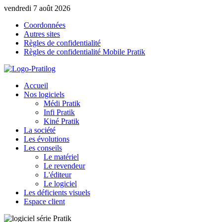
vendredi 7 août 2026
Coordonnées
Autres sites
Règles de confidentialité
Règles de confidentialité Mobile Pratik
Accueil
Nos logiciels
Médi Pratik
Infi Pratik
Kiné Pratik
La société
Les évolutions
Les conseils
Le matériel
Le revendeur
L'éditeur
Le logiciel
Les déficients visuels
Espace client