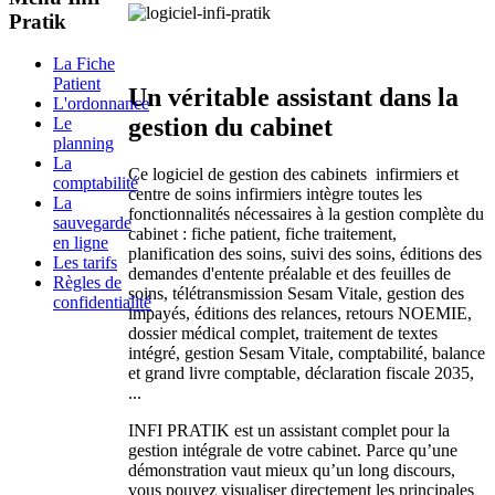
Pratik
La Fiche
Patient
Un véritable assistant dans la
L'ordonnance
gestion du cabinet
Le
planning
La
Ce logiciel de gestion des cabinets infirmiers et
comptabilité
centre de soins infirmiers intègre toutes les
La
fonctionnalités nécessaires à la gestion complète du
sauvegarde
cabinet : fiche patient, fiche traitement,
en ligne
planification des soins, suivi des soins, éditions des
Les tarifs
demandes d'entente préalable et des feuilles de
Règles de
soins, télétransmission Sesam Vitale, gestion des
confidentialité
impayés, éditions des relances, retours NOEMIE,
dossier médical complet, traitement de textes
intégré, gestion Sesam Vitale, comptabilité, balance
et grand livre comptable, déclaration fiscale 2035,
...
INFI PRATIK est un assistant complet pour la
gestion intégrale de votre cabinet. Parce qu’une
démonstration vaut mieux qu’un long discours,
vous pouvez visualiser directement les principales