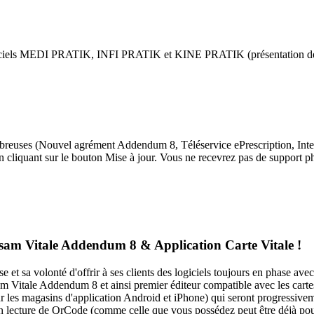
ogiciels MEDI PRATIK, INFI PRATIK et KINE PRATIK (présentation des fonc
breuses (Nouvel agrément Addendum 8, Téléservice ePrescription, Interf
 cliquant sur le bouton Mise à jour. Vous ne recevrez pas de support ph
am Vitale Addendum 8 & Application Carte Vitale !
 sa volonté d'offrir à ses clients des logiciels toujours en phase avec
m Vitale Addendum 8 et ainsi premier éditeur compatible avec les carte
r les magasins d'application Android et iPhone) qui seront progressive
 un lecture de QrCode (comme celle que vous possédez peut être déjà pour 