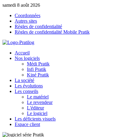
samedi 8 août 2026
Coordonnées
Autres sites
Règles de confidentialité
Règles de confidentialité Mobile Pratik
Accueil
Nos logiciels
Médi Pratik
Infi Pratik
Kiné Pratik
La société
Les évolutions
Les conseils
Le matériel
Le revendeur
L'éditeur
Le logiciel
Les déficients visuels
Espace client