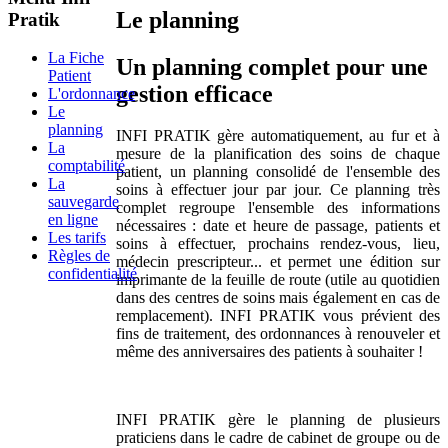
Le planning
Pratik
La Fiche
Un planning complet pour une
Patient
gestion efficace
L'ordonnance
Le
planning
INFI PRATIK gère automatiquement, au fur et à
La
mesure de la planification des soins de chaque
comptabilité
patient, un planning consolidé de l'ensemble des
La
soins à effectuer jour par jour. Ce planning très
sauvegarde
complet regroupe l'ensemble des informations
en ligne
nécessaires : date et heure de passage, patients et
Les tarifs
soins à effectuer, prochains rendez-vous, lieu,
Règles de
médecin prescripteur... et permet une édition sur
confidentialité
imprimante de la feuille de route (utile au quotidien
dans des centres de soins mais également en cas de
remplacement). INFI PRATIK vous prévient des
fins de traitement, des ordonnances à renouveler et
même des anniversaires des patients à souhaiter !
INFI PRATIK gère le planning de plusieurs
praticiens dans le cadre de cabinet de groupe ou de