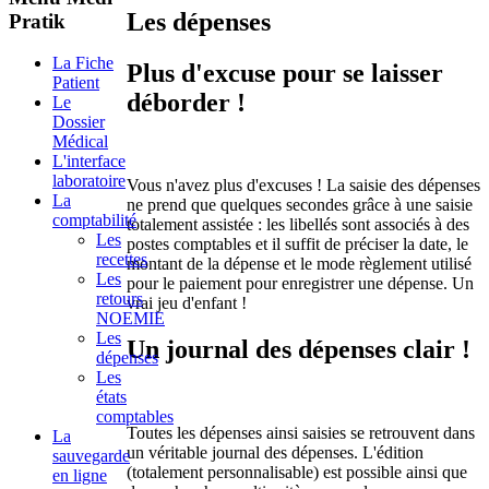
Les dépenses
Pratik
La Fiche
Plus d'excuse pour se laisser
Patient
déborder !
Le
Dossier
Médical
L'interface
laboratoire
Vous n'avez plus d'excuses ! La saisie des dépenses
La
ne prend que quelques secondes grâce à une saisie
comptabilité
totalement assistée : les libellés sont associés à des
Les
postes comptables et il suffit de préciser la date, le
recettes
montant de la dépense et le mode règlement utilisé
Les
pour le paiement pour enregistrer une dépense. Un
retours
vrai jeu d'enfant !
NOEMIE
Les
Un journal des dépenses clair !
dépenses
Les
états
comptables
Toutes les dépenses ainsi saisies se retrouvent dans
La
un véritable journal des dépenses. L'édition
sauvegarde
(totalement personnalisable) est possible ainsi que
en ligne